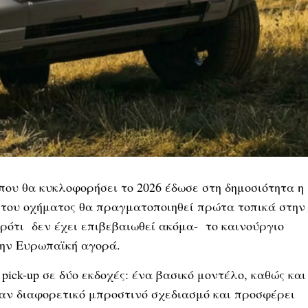
 που θα κυκλοφορήσει το 2026 έδωσε στη δημοσιότητα η
του οχήματος θα πραγματοποιηθεί πρώτα τοπικά στην
ρότι δεν έχει επιβεβαιωθεί ακόμα- το καινούργιο
στην Ευρωπαϊκή αγορά.
ick-up σε δύο εκδοχές: ένα βασικό μοντέλο, καθώς και
έναν διαφορετικό μπροστινό σχεδιασμό και προσφέρει