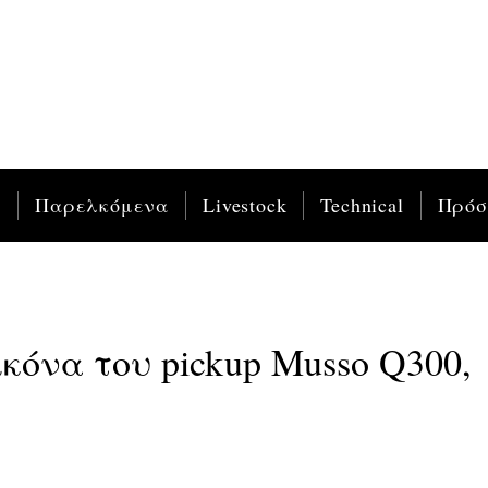
ς
Παρελκόμενα
Livestock
Technical
Πρό
κόνα του pickup Musso Q300,