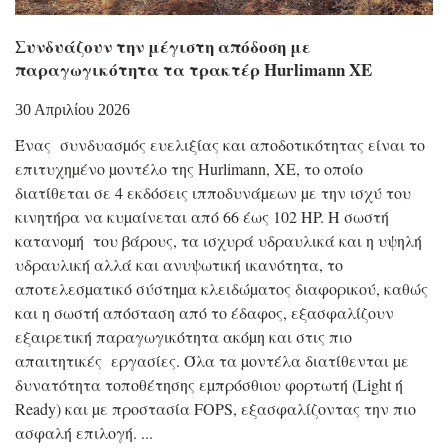
Συνδυάζουν την μέγιστη απόδοση με
παραγωγικότητα τα τρακτέρ Hurlimann XE
30 Απριλίου 2026
Ένας συνδυασµός ευελιξίας και αποδοτικότητας είναι το
επιτυχηµένο µοντέλο της Hurlimann, XE, το οποίο
διατίθεται σε 4 εκδόσεις ιπποδυνάµεων µε την ισχύ του
κινητήρα να κυµαίνεται από 66 έως 102 HP. Η σωστή
κατανοµή του βάρους, τα ισχυρά υδραυλικά και η υψηλή
υδραυλική αλλά και ανυψωτική ικανότητα, το
αποτελεσµατικό σύστηµα κλειδώµατος διαφορικού, καθώς
και η σωστή απόσταση από το έδαφος, εξασφαλίζουν
εξαιρετική παραγωγικότητα ακόµη και στις πιο
απαιτητικές εργασίες. Όλα τα µοντέλα διατίθενται µε
δυνατότητα τοποθέτησης εµπρόσθιου φορτωτή (Light ή
Ready) και µε προστασία FOPS, εξασφαλίζοντας την πιο
ασφαλή επιλογή.