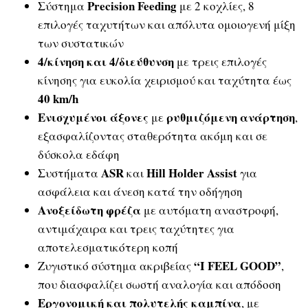
Precision Feeding
Σύστημα
με 2 κοχλίες, 8
επιλογές ταχυτήτων και απόλυτα ομοιογενή μίξη
των συστατικών
4/κίνηση και 4/διεύθυνση
με τρεις επιλογές
κίνησης για ευκολία χειρισμού και ταχύτητα έως
40 km/h
Ενισχυμένοι άξονες
ρυθμιζόμενη ανάρτηση
με
,
εξασφαλίζοντας σταθερότητα ακόμη και σε
δύσκολα εδάφη
ASR
Hill Holder Assist
Συστήματα
και
για
ασφάλεια και άνεση κατά την οδήγηση
Ανοξείδωτη φρέζα
με αυτόματη αναστροφή,
αντιμάχαιρα και τρεις ταχύτητες για
αποτελεσματικότερη κοπή
“I FEEL GOOD”
Ζυγιστικό σύστημα ακριβείας
,
που διασφαλίζει σωστή αναλογία και απόδοση
Εργονομική και πολυτελής καμπίνα
, με