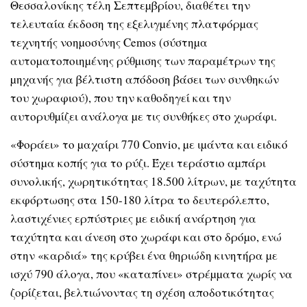
Θεσσαλονίκης τέλη Σεπτεµβρίου, διαθέτει την
τελευταία έκδοση της εξελιγµένης πλατφόρµας
τεχνητής νοηµοσύνης Cemos (σύστηµα
αυτοµατοποιηµένης ρύθµισης των παραµέτρων της
µηχανής για βέλτιστη απόδοση βάσει των συνθηκών
του χωραφιού), που την καθοδηγεί και την
αυτορυθµίζει ανάλογα µε τις συνθήκες στο χωράφι.
«Φοράει» το µαχαίρι 770 Convio, µε ιµάντα και ειδικό
σύστηµα κοπής για το ρύζι. Έχει τεράστιο αµπάρι
συνολικής, χωρητικότητας 18.500 λίτρων, µε ταχύτητα
εκφόρτωσης στα 150-180 λίτρα το δευτερόλεπτο,
λαστιχένιες ερπύστριες µε ειδική ανάρτηση για
ταχύτητα και άνεση στο χωράφι και στο δρόµο, ενώ
στην «καρδιά» της κρύβει ένα θηριώδη κινητήρα µε
ισχύ 790 άλογα, που «καταπίνει» στρέµµατα χωρίς να
ζορίζεται, βελτιώνοντας τη σχέση αποδοτικότητας