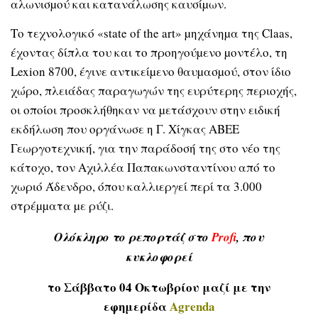
αλωνισµού και κατανάλωσης καυσίµων.
Το τεχνολογικό «state of the art» µηχάνηµα της Claas,
έχοντας δίπλα του και το προηγούµενο µοντέλο, τη
Lexion 8700, έγινε αντικείµενο θαυµασµού, στον ίδιο
χώρο, πλειάδας παραγωγών της ευρύτερης περιοχής,
οι οποίοι προσκλήθηκαν να µετάσχουν στην ειδική
εκδήλωση που οργάνωσε η Γ. Χίγκας ΑΒΕΕ
Γεωργοτεχνική, για την παράδοσή της στο νέο της
κάτοχο, τον Αχιλλέα Παπακωνσταντίνου από το
χωριό Άδενδρο, όπου καλλιεργεί περί τα 3.000
στρέµµατα µε ρύζι.
Ολόκληρο το ρεπορτάζ στο
Profi
, που
κυκλοφορεί
το Σάββατο 04 Οκτωβρίου μαζί με την
εφημερίδα
Agrenda