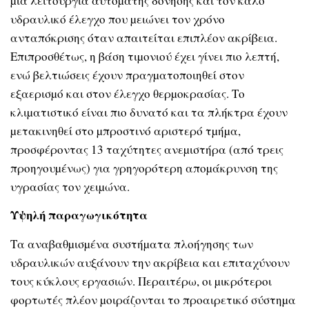
µια λειτουργία αυτόµατης δόνησης και τον καλό
υδραυλικό έλεγχο που µειώνει τον χρόνο
ανταπόκρισης όταν απαιτείται επιπλέον ακρίβεια.
Επιπροσθέτως, η βάση τιµονιού έχει γίνει πιο λεπτή,
ενώ βελτιώσεις έχουν πραγµατοποιηθεί στον
εξαερισµό και στον έλεγχο θερµοκρασίας. Το
κλιµατιστικό είναι πιο δυνατό και τα πλήκτρα έχουν
µετακινηθεί στο µπροστινό αριστερό τµήµα,
προσφέροντας 13 ταχύτητες ανεµιστήρα (από τρεις
προηγουµένως) για γρηγορότερη αποµάκρυνση της
υγρασίας τον χειµώνα.
Υψηλή παραγωγικότητα
Τα αναβαθµισµένα συστήµατα πλοήγησης των
υδραυλικών αυξάνουν την ακρίβεια και επιταχύνουν
τους κύκλους εργασιών. Περαιτέρω, οι µικρότεροι
φορτωτές πλέον µοιράζονται το προαιρετικό σύστηµα