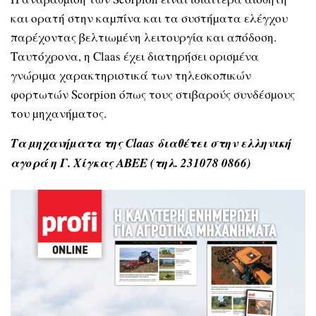
και ορατή στην καµπίνα και τα συστήµατα ελέγχου
παρέχοντας βελτιωµένη λειτουργία και απόδοση.
Ταυτόχρονα, η Claas έχει διατηρήσει ορισµένα
γνώριµα χαρακτηριστικά των τηλεσκοπικών
φορτωτών Scorpion όπως τους στιβαρούς συνδέσµους
του µηχανήµατος.
Τα µηχανήµατα της Claas διαθέτει στην ελληνική
αγορά η Γ. Χίγκας ΑΒΕΕ (τηλ. 231078 0866)