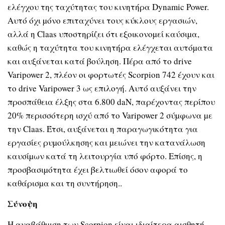
ελέγχου της ταχύτητας του κινητήρα Dynamic Power.
Αυτό όχι µόνο επιταχύνει τους κύκλους εργασιών,
αλλά η Claas υποστηρίζει ότι εξοικονοµεί καύσιµα,
καθώς η ταχύτητα του κινητήρα ελέγχεται αυτόµατα
και αυξάνεται κατά βούληση. Πέρα από το drive
Varipower 2, πλέον οι φορτωτές Scorpion 742 έχουν και
το drive Varipower 3 ως επιλογή. Αυτό αυξάνει την
προσπάθεια έλξης στα 6.800 daN, παρέχοντας περίπου
20% περισσότερη ισχύ από το Varipower 2 σύµφωνα µε
την Claas. Έτσι, αυξάνεται η παραγωγικότητα για
εργασίες ρυµούλκησης και µειώνει την κατανάλωση
καυσίµων κατά τη λειτουργία υπό φόρτο. Επίσης, η
προσβασιµότητα έχει βελτιωθεί όσον αφορά το
καθάρισµα και τη συντήρηση..
Σύνοψη
Η αναβάθµιση των Scorpion είναι ιδιαίτερα αισθητή