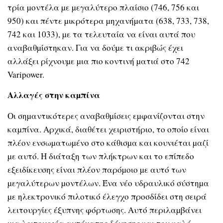
τρία µοντέλα µε µεγαλύτερο πλαίσιο (746, 756 και
950) και πέντε µικρότερα µηχανήµατα (638, 733, 738,
742 και 1033), µε τα τελευταία να είναι αυτά που
αναβαθµίστηκαν. Για να δούµε τι ακριβώς έχει
αλλάξει ρίχνουµε µια πιο κοντινή µατιά στο 742
Varipower.
Αλλαγές στην καµπίνα
Οι σηµαντικότερες αναβαθµίσεις εµφανίζονται στην
καµπίνα. Αρχικά, διαθέτει χειριστήριο, το οποίο είναι
πλέον ενσωµατωµένο στο κάθισµα και κουνιέται µαζί
µε αυτό. Η διάταξη των πλήκτρων και το επίπεδο
εξειδίκευσης είναι πλέον παρόµοιο µε αυτό των
µεγαλύτερων µοντέλων. Ένα νέο υδραυλικό σύστηµα
µε ηλεκτρονικό πιλοτικό έλεγχο προσδίδει στη σειρά
λειτουργίες έξυπνης φόρτωσης. Αυτό περιλαµβάνει