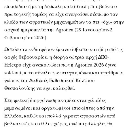
επεισοδιακή µε τη δύσκολη κατάσταση που βιώνει ο
πρωτογενής τοµέας να είχε αναγκάσει σύσσωµο τον
κλάδο των αγροτικών µηχανηµάτων να πει «όχι» στην
αρχική ηµεροµηνία της Agrotica (29 Ιανουαρίου-2
Φεβρουαρίου 2026).
Ωστόσο το ενδιαφέρον έµεινε άσβεστο και ήδη από τις
αρχές Φεβρουαρίου, η διοργανώτρια αρχή ∆ΕΘ-
Helexpo είχε ανακοινώσει πως η Agrotica 2026 έγινε
sold-out µε το σύνολο των στεγασµένων και υπαίθριων
χώρων του ∆ιεθνούς Εκθεσιακού Κέντρου
Θεσσαλονίκης να έχει καλυφθεί.
Στη φετινή διοργάνωση αναµένονται χιλιάδες
µεµονωµένοι και οργανωµένοι επισκέπτες από την
Ελλάδα, καθώς και πολλά γκρουπ αγοραστών από
βαλκανικές και άλλες χώρες, ενώ παράλληλα, θα