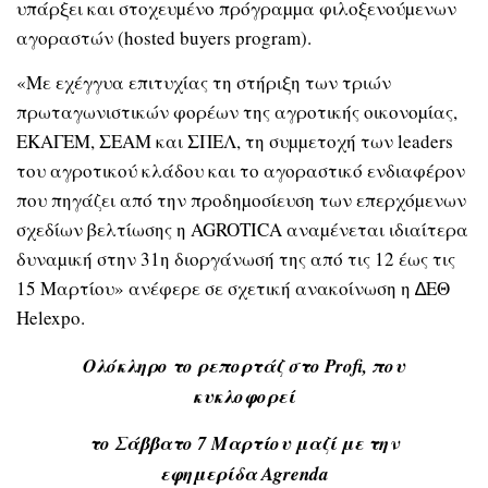
υπάρξει και στοχευµένο πρόγραµµα φιλοξενούµενων
αγοραστών (hosted buyers program).
«Με εχέγγυα επιτυχίας τη στήριξη των τριών
πρωταγωνιστικών φορέων της αγροτικής οικονοµίας,
ΕΚΑΓΕΜ, ΣΕΑΜ και ΣΠΕΛ, τη συµµετοχή των leaders
του αγροτικού κλάδου και το αγοραστικό ενδιαφέρον
που πηγάζει από την προδηµοσίευση των επερχόµενων
σχεδίων βελτίωσης η AGROTICA αναµένεται ιδιαίτερα
δυναµική στην 31η διοργάνωσή της από τις 12 έως τις
15 Μαρτίου» ανέφερε σε σχετική ανακοίνωση η ∆ΕΘ
Helexpo.
Ολόκληρο το ρεπορτάζ στο Profi, που
κυκλοφορεί
το Σάββατο 7 Μαρτίου μαζί με την
εφημερίδα Agrenda