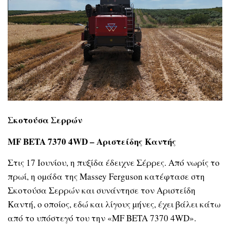
Σκοτούσα Σερρών
MF BETA 7370 4WD – Αριστείδης Καντής
Στις 17 Ιουνίου, η πυξίδα έδειχνε Σέρρες. Από νωρίς το
πρωί, η οµάδα της Massey Ferguson κατέφτασε στη
Σκοτούσα Σερρών και συνάντησε τον Αριστείδη
Καντή, ο οποίος, εδώ και λίγους µήνες, έχει βάλει κάτω
από το υπόστεγό του την «MF BETA 7370 4WD».