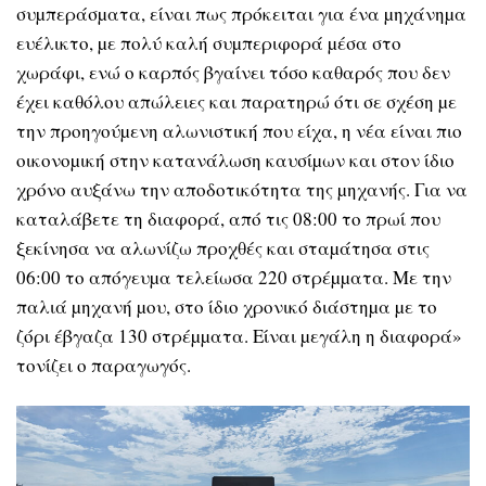
συµπεράσµατα, είναι πως πρόκειται για ένα µηχάνηµα
ευέλικτο, µε πολύ καλή συµπεριφορά µέσα στο
χωράφι, ενώ ο καρπός βγαίνει τόσο καθαρός που δεν
έχει καθόλου απώλειες και παρατηρώ ότι σε σχέση µε
την προηγούµενη αλωνιστική που είχα, η νέα είναι πιο
οικονοµική στην κατανάλωση καυσίµων και στον ίδιο
χρόνο αυξάνω την αποδοτικότητα της µηχανής. Για να
καταλάβετε τη διαφορά, από τις 08:00 το πρωί που
ξεκίνησα να αλωνίζω προχθές και σταµάτησα στις
06:00 το απόγευµα τελείωσα 220 στρέµµατα. Με την
παλιά µηχανή µου, στο ίδιο χρονικό διάστηµα µε το
ζόρι έβγαζα 130 στρέµµατα. Είναι µεγάλη η διαφορά»
τονίζει ο παραγωγός.