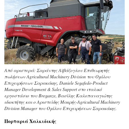
Από αριστερά: Σαράντης Αϊβάζογλου Επιθεωρητής
πωλήσεων Agricultural Machinery Division του Oμίλου
Eπιχειρήσεων Σαρακάκης, Daniele Segafedo-Product
Manager Development & Sales Support στο ιταλικό
εργοστάσιο του Breganze, Βασίλης Καλοπαναγιώτης
ιδιοκτήτης και ο Αριστείδης Μακρής-Agricultural Machinery
Division Manager του Oμίλου Eπιχειρήσεων Σαρακάκης.
Πορταριά Χαλκιδικής