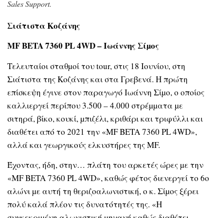
Sales Support.
Σιάτιστα Κοζάνης
MF BETA 7360 PL 4WD – Ιωάννης Σίµος
Τελευταίοι σταθµοί του tour, στις 18 Ιουνίου, στη
Σιάτιστα της Κοζάνης και στα Γρεβενά. Η πρώτη
επίσκεψη έγινε στον παραγωγό Ιωάννη Σίµο, ο οποίος
καλλιεργεί περίπου 3.500 – 4.000 στρέµµατα µε
σιτηρά, βίκο, κουκί, µπιζέλι, κριθάρι και τριφύλλι και
διαθέτει από το 2021 την «MF BETA 7360 PL 4WD»,
αλλά και γεωργικούς ελκυστήρες της MF.
Έχοντας, ήδη, στην… πλάτη του αρκετές ώρες µε την
«MF BETA 7360 PL 4WD», καθώς φέτος διενεργεί το 6ο
αλώνι µε αυτή τη θεριζοαλωνιστική, ο κ. Σίµος ξέρει
πολύ καλά πλέον τις δυνατότητές της. «Η
συγκεκριµένη αλωνιστική µηχανή καθώς διαθέτει