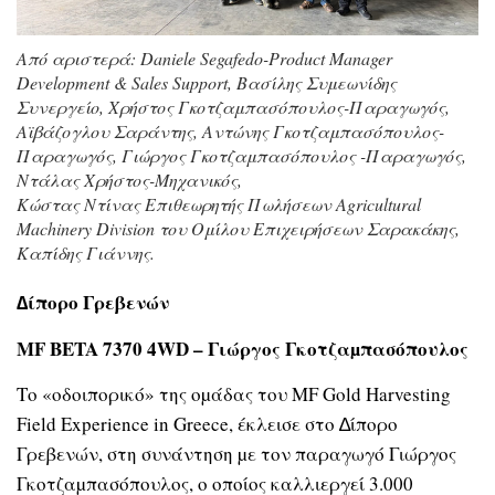
Από αριστερά: Daniele Segafedo-Product Manager
Development & Sales Support, Βασίλης Συμεωνίδης
Συνεργείο, Χρήστος Γκοτζαμπασόπουλος-Παραγωγός,
Αϊβάζογλου Σαράντης, Αντώνης Γκοτζαμπασόπουλος-
Παραγωγός, Γιώργος Γκοτζαμπασόπουλος -Παραγωγός,
Ντάλας Χρήστος-Μηχανικός,
Κώστας Ντίνας Επιθεωρητής Πωλήσεων Agricultural
Machinery Division του Oμίλου Eπιχειρήσεων Σαρακάκης,
Καπίδης Γιάννης.
∆ίπορο Γρεβενών
MF BETA 7370 4WD – Γιώργος Γκοτζαµπασόπουλος
Το «οδοιπορικό» της οµάδας του MF Gold Harvesting
Field Experience in Greece, έκλεισε στο ∆ίπορο
Γρεβενών, στη συνάντηση µε τον παραγωγό Γιώργος
Γκοτζαµπασόπουλος, ο οποίος καλλιεργεί 3.000