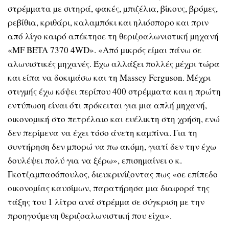
στρέµµατα µε σιτηρά, φακές, µπιζέλια, βίκους, βρόµες,
ρεβίθια, κριθάρι, καλαµπόκι και ηλιόσπορο και πριν
από λίγο καιρό απέκτησε τη θεριζοαλωνιστική µηχανή
«MF BETA 7370 4WD». «Από µικρός είµαι πάνω σε
αλωνιστικές µηχανές. Έχω αλλάξει πολλές µέχρι τώρα
και είπα να δοκιµάσω και τη Massey Ferguson. Μέχρι
στιγµής έχω κόψει περίπου 400 στρέµµατα και η πρώτη
εντύπωση είναι ότι πρόκειται για µια απλή µηχανή,
οικονοµική στο πετρέλαιο και ευέλικτη στη χρήση, ενώ
δεν περίµενα να έχει τόσο άνετη καµπίνα. Για τη
συντήρηση δεν µπορώ να πω ακόµη, γιατί δεν την έχω
δουλέψει πολύ για να ξέρω», επισηµαίνει ο κ.
Γκοτζαµπασόπουλος, διευκρινίζοντας πως «σε επίπεδο
οικονοµίας καυσίµων, παρατήρησα µια διαφορά της
τάξης του 1 λίτρο ανά στρέµµα σε σύγκριση µε την
προηγούµενη θεριζοαλωνιστική που είχα».