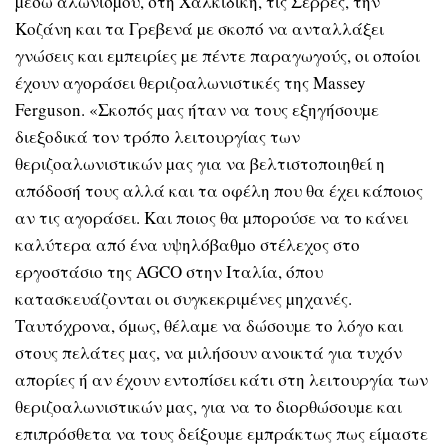
µέσω αλωνισµού, στη Χαλκιδική, τις Σέρρες, την
Κοζάνη και τα Γρεβενά µε σκοπό να ανταλλάξει
γνώσεις και εµπειρίες µε πέντε παραγωγούς, οι οποίοι
έχουν αγοράσει θεριζοαλωνιστικές της Massey
Ferguson. «Σκοπός µας ήταν να τους εξηγήσουµε
διεξοδικά τον τρόπο λειτουργίας των
θεριζοαλωνιστικών µας για να βελτιστοποιηθεί η
απόδοσή τους αλλά και τα οφέλη που θα έχει κάποιος
αν τις αγοράσει. Και ποιος θα µπορούσε να το κάνει
καλύτερα από ένα υψηλόβαθµο στέλεχος στο
εργοστάσιο της AGCO στην Ιταλία, όπου
κατασκευάζονται οι συγκεκριµένες µηχανές.
Ταυτόχρονα, όµως, θέλαµε να δώσουµε το λόγο και
στους πελάτες µας, να µιλήσουν ανοικτά για τυχόν
απορίες ή αν έχουν εντοπίσει κάτι στη λειτουργία των
θεριζοαλωνιστικών µας, για να το διορθώσουµε και
επιπρόσθετα να τους δείξουµε εµπράκτως πως είµαστε