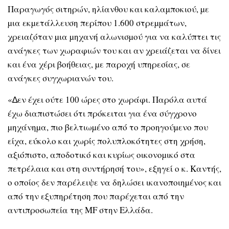
Παραγωγός σιτηρών, ηλίανθου και καλαµποκιού, µε
µια εκµετάλλευση περίπου 1.600 στρεµµάτων,
χρειαζόταν µια µηχανή αλωνισµού για να καλύπτει τις
ανάγκες των χωραφιών του και αν χρειάζεται να δίνει
και ένα χέρι βοήθειας, µε παροχή υπηρεσίας, σε
ανάγκες συγχωριανών του.
«∆εν έχει ούτε 100 ώρες στο χωράφι. Παρόλα αυτά
έχω διαπιστώσει ότι πρόκειται για ένα σύγχρονο
µηχάνηµα, πιο βελτιωµένο από το προηγούµενο που
είχα, εύκολο και χωρίς πολυπλοκότητες στη χρήση,
αξιόπιστο, αποδοτικό και κυρίως οικονοµικό στα
πετρέλαια και στη συντήρησή του», εξηγεί ο κ. Καντής,
ο οποίος δεν παρέλειψε να δηλώσει ικανοποιηµένος και
από την εξυπηρέτηση που παρέχεται από την
αντιπροσωπεία της MF στην Ελλάδα.