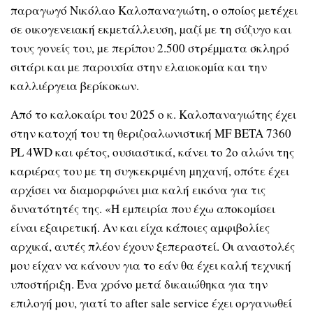
παραγωγό Νικόλαο Καλοπαναγιώτη, ο οποίος µετέχει
σε οικογενειακή εκµετάλλευση, µαζί µε τη σύζυγο και
τους γονείς του, µε περίπου 2.500 στρέµµατα σκληρό
σιτάρι και µε παρουσία στην ελαιοκοµία και την
καλλιέργεια βερίκοκων.
Από το καλοκαίρι του 2025 ο κ. Καλοπαναγιώτης έχει
στην κατοχή του τη θεριζοαλωνιστική MF BETA 7360
PL 4WD και φέτος, ουσιαστικά, κάνει το 2ο αλώνι της
καριέρας του µε τη συγκεκριµένη µηχανή, οπότε έχει
αρχίσει να διαµορφώνει µια καλή εικόνα για τις
δυνατότητές της. «Η εµπειρία που έχω αποκοµίσει
είναι εξαιρετική. Αν και είχα κάποιες αµφιβολίες
αρχικά, αυτές πλέον έχουν ξεπεραστεί. Οι αναστολές
µου είχαν να κάνουν για το εάν θα έχει καλή τεχνική
υποστήριξη. Ένα χρόνο µετά δικαιώθηκα για την
επιλογή µου, γιατί το after sale service έχει οργανωθεί