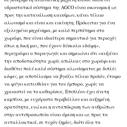
υδροστατικό σύστηµα της AGCO είναι οικονοµική ως
προς την κατανάλωση καυσίµων, κάνει τέλειο
αλωνισµό και είναι και ευκίνητη. Πρόκειται για ένα
εξελιγµένο µηχάνηµα, µε καλό περπάτηµα στο
χωράφι, που είναι ιδιαίτερα σηµαντικό για περιοχές
όπως η δική µας, που έχουν δύσκολα εδάφη»,
περιγράφει ο παραγωγός και σηµειώνει ότι «αυξάνει
την αποδοτικότητα χωρίς απώλειες στο χωράφι και
διαθέτει πολύ καλό σύστηµα αλωνίσµατος µε διπλές
κόφες, µε αποτέλεσµα να βγάζει τέλειο προϊόν, έτοιµο
να φύγει κατευθείαν για τον έµπορο, χωρίς να
χρειαστεί να το καθαρίσεις. Επιπλέον έχει άνετη
καµπίνα, µε ευχάριστο περιβάλλον και αυξηµένη
ορατότητα, ενώ και η ανταπόκριση των ανθρώπων
στην αντιπροσωπεία είναι άµεση και ως προς τα
ανταλλακτικά, σε τυχόν ζηµίες, διότι όλα τα