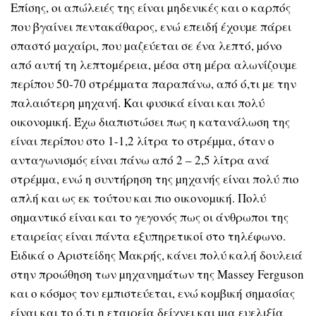
Επίσης, οι απώλειές της είναι µηδενικές και ο καρπός
που βγαίνει πεντακάθαρος, ενώ επειδή έχουµε πάρει
σπαστό µαχαίρι, που µαζεύεται σε ένα λεπτό, µόνο
από αυτή τη λεπτοµέρεια, µέσα στη µέρα αλωνίζουµε
περίπου 50-70 στρέµµατα παραπάνω, από ό,τι µε την
παλαιότερη µηχανή. Και φυσικά είναι και πολύ
οικονοµική. Έχω διαπιστώσει πως η κατανάλωση της
είναι περίπου στο 1-1,2 λίτρα το στρέµµα, όταν ο
ανταγωνισµός είναι πάνω από 2 – 2,5 λίτρα ανά
στρέµµα, ενώ η συντήρηση της µηχανής είναι πολύ πιο
απλή και ως εκ τούτου και πιο οικονοµική. Πολύ
σηµαντικό είναι και το γεγονός πως οι άνθρωποι της
εταιρείας είναι πάντα εξυπηρετικοί στο τηλέφωνο.
Ειδικά ο Αριστείδης Μακρής, κάνει πολύ καλή δουλειά
στην προώθηση των µηχανηµάτων της Massey Ferguson
και ο κόσµος τον εµπιστεύεται, ενώ κοµβική σηµασίας
είναι και το ό,τι η εταιρεία δείχνει και µια ευελιξία