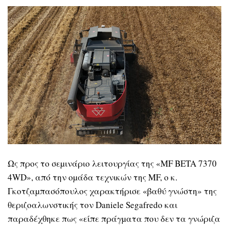
Ως προς το σεµινάριο λειτουργίας της «MF BETA 7370
4WD», από την οµάδα τεχνικών της MF, ο κ.
Γκοτζαµπασόπουλος χαρακτήρισε «βαθύ γνώστη» της
θεριζοαλωνστικής τον Daniele Segafredo και
παραδέχθηκε πως «είπε πράγµατα που δεν τα γνώριζα