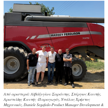
Από αριστερά: Αϊβάζογλου Σαράντης, Στέργιος Καντής,
Αριστείδης Καντής -Παραγωγός, Ντάλας Χρήστος
Μηχανικός, Daniele Segafedo-Product Manager Development &