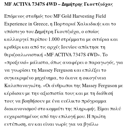
MF ACTIVA 7347S 4WD – ∆ηµήτρης Γκουτζιόχας
Επόµενος σταθµός του MF Gold Harvesting Field
Experience in Greece, η Πορταριά Χαλκιδικής και το
υπόστεγο του ∆ηµήτρη Γκουτζιόχα, ο οποίος
καλλιεργεί περίπου 1.000 στρέµµατα µε σιτάρια και
κριθάρι και από τις αρχές Ιουνίου απέκτησε τη
θεριζοαλωνιστική «MF ACTIVA 7347S 4WD». Το
«προξενιό» µάλιστα, όπως αναφέρει ο παραγωγός, για
να γνωρίσει τη Massey Ferguson και επιλέξει το
συγκεκριµένο µηχάνηµα, το έκανε η οικογένεια
Καλοπαναγιώτη. «Οι άνθρωποι της Massey Ferguson µε
κέρδισαν µε την αξιοπιστία τους και µε τη διάθεσή
τους να βοηθήσουν µε ένα ευέλικτο πρόγραµµα
διακανονισµού στο κοµµάτι της πληρωµής. Είµαι πολύ
ευχαριστηµένος από την επιλογή µου. Η πρώτη
εντύπωση, αν και είναι νωρίς για να βγάλω