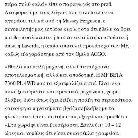
πάρα πολύ καλά» είπε ο παραγωγός στο profi.
Αναφορικά µε τους λόγους που τον έπεισαν να
αγοράσει τελικά από τη Massey Ferguson, ο
συνοµιλητής µας εστίασε κυρίως στο ότι ήθελε να βρει
µια θεριζοαλωνιστική που να είναι λιτή κι αποδοτική
όπως η Laverda, η οποία αποτελεί προκάτοχο των MF,
καθώς εξαγοράστηκε από τον Όµιλο ACGO.
«Ήθελα µια απλή µηχανή, αλλά ταυτόχρονα
αποτελεσµατική, αλλά και αποδοτική. Η MF BETA
7360 PL 4WD µου τα εξασφαλίζει αυτά. Είναι ένα
πολύ ξεκούραστο και πρακτικό, µηχάνηµα, χωρίς
βλάβες, διότι όπως έχει δείξει η πράξη τα περισσότερα
καινούργια µηχανήµατα βγάζουν βλάβες µε τα
ηλεκτρονικά τους συστήµατα», εξηγεί και προσθέτει:
«Στο χωράφι είναι ξεκούραστη. ∆ουλεύεις 10 – 12
ώρες και νοµίζεις ότι είσαι σε καρέκλα γραφείου.