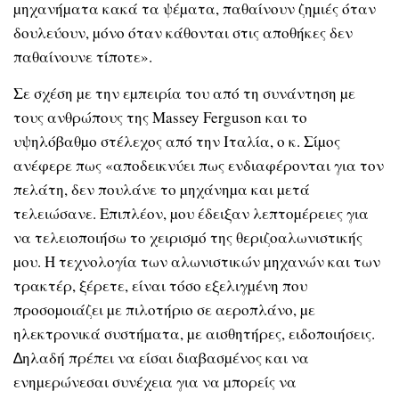
µηχανήµατα κακά τα ψέµατα, παθαίνουν ζηµιές όταν
δουλεύουν, µόνο όταν κάθονται στις αποθήκες δεν
παθαίνουνε τίποτε».
Σε σχέση µε την εµπειρία του από τη συνάντηση µε
τους ανθρώπους της Massey Ferguson και το
υψηλόβαθµο στέλεχος από την Ιταλία, ο κ. Σίµος
ανέφερε πως «αποδεικνύει πως ενδιαφέρονται για τον
πελάτη, δεν πουλάνε το µηχάνηµα και µετά
τελειώσανε. Επιπλέον, µου έδειξαν λεπτοµέρειες για
να τελειοποιήσω το χειρισµό της θεριζοαλωνιστικής
µου. Η τεχνολογία των αλωνιστικών µηχανών και των
τρακτέρ, ξέρετε, είναι τόσο εξελιγµένη που
προσοµοιάζει µε πιλοτήριο σε αεροπλάνο, µε
ηλεκτρονικά συστήµατα, µε αισθητήρες, ειδοποιήσεις.
∆ηλαδή πρέπει να είσαι διαβασµένος και να
ενηµερώνεσαι συνέχεια για να µπορείς να