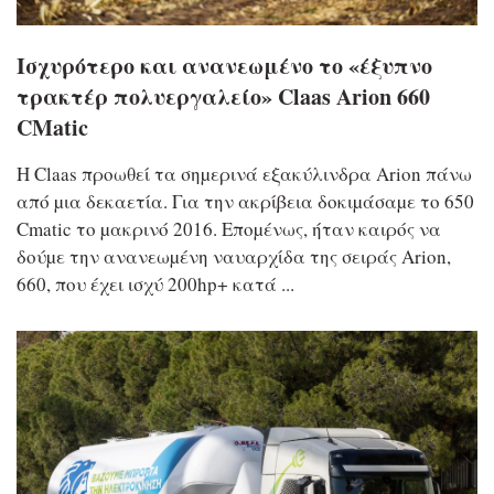
Ισχυρότερο και ανανεωμένο το «έξυπνο
τρακτέρ πολυεργαλείο» Claas Arion 660
CMatic
Η Claas προωθεί τα σηµερινά εξακύλινδρα Arion πάνω
από µια δεκαετία. Για την ακρίβεια δοκιµάσαµε το 650
Cmatic το µακρινό 2016. Εποµένως, ήταν καιρός να
δούµε την ανανεωµένη ναυαρχίδα της σειράς Arion,
660, που έχει ισχύ 200hp+ κατά ...